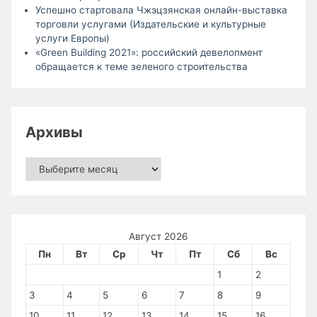
Успешно стартовала Чжэцзянская онлайн-выставка
торговли услугами (Издательские и культурные
услуги Европы)
«Green Building 2021»: российский девелопмент
обращается к теме зеленого строительства
Архивы
Архивы
Август 2026
Пн
Вт
Ср
Чт
Пт
Сб
Вс
1
2
3
4
5
6
7
8
9
10
11
12
13
14
15
16