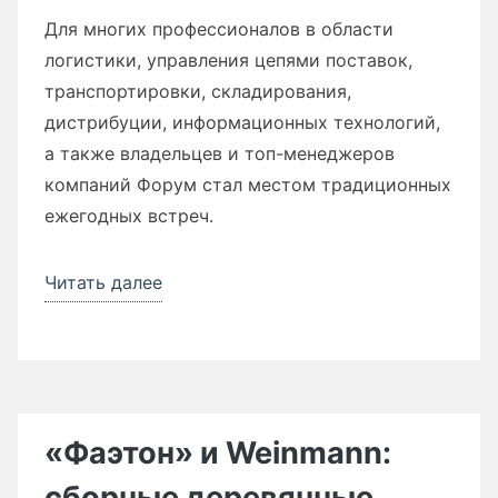
Для многих профессионалов в области
логистики, управления цепями поставок,
транспортировки, складирования,
дистрибуции, информационных технологий,
а также владельцев и топ-менеджеров
компаний Форум стал местом традиционных
ежегодных встреч.
Читать далее
«Приглашаем
принять
участие
в
ежегодном
февральском
«Фаэтон» и Weinmann:
XX
сборные деревянные