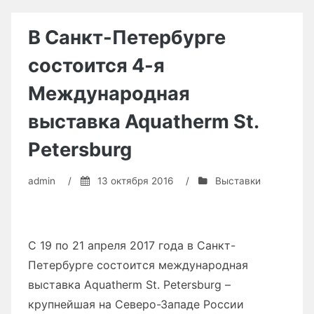
LidTech
будет
В Санкт-Петербурге
представлен
состоится 4-я
на
выставке
Международная
«Лесдревмаш-2016»»
выставка Aquatherm St.
Petersburg
admin
/
13 октября 2016
/
Выставки
С 19 по 21 апреля 2017 года в Санкт-
Петербурге состоится международная
выставка Aquatherm St. Petersburg –
крупнейшая на Северо-Западе России