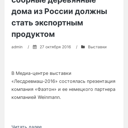
Московском
Международном
дома из России должны
Логистическом
стать экспортным
Форуме
продуктом
(ММЛФ-2017)»
admin
/
27 октября 2016
/
Выставки
В Медиа-центре выставки
«Лесдревмаш-2016» состоялась презентация
компания «Фаэтон» и ее немецкого партнера
компанией Weinmann.
Читать далее
««Фаэтон»