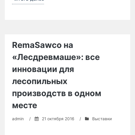
и
Weinmann:
сборные
деревянные
дома
RemaSawco на
из
«Лесдревмаше»: все
России
должны
инновации для
стать
лесопильных
экспортным
производств в одном
продуктом»
месте
admin
/
21 октября 2016
/
Выставки