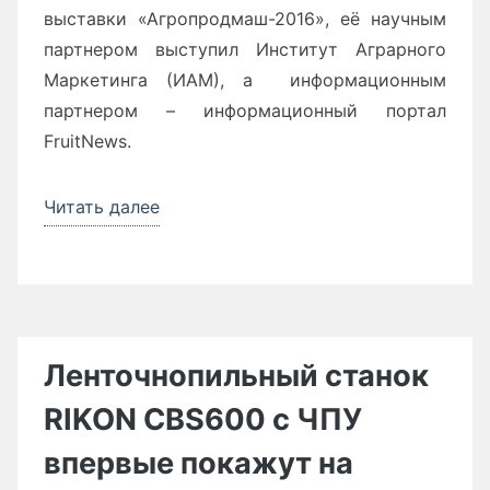
выставки «Агропродмаш-2016», её научным
партнером выступил Институт Аграрного
Маркетинга (ИАМ), а информационным
партнером – информационный портал
FruitNews.
Читать далее
«Развитие
переработки
плодоовощной
продукции
–
новый
Ленточнопильный станок
тренд
RIKON CBS600 с ЧПУ
российского
рынка»
впервые покажут на