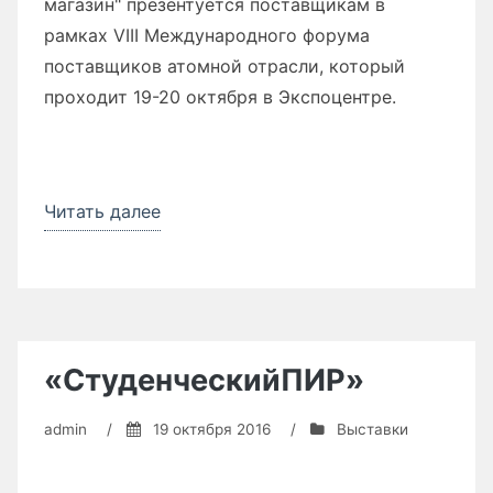
магазин" презентуется поставщикам в
рамках VIII Международного форума
поставщиков атомной отрасли, который
проходит 19-20 октября в Экспоцентре.
Читать далее
«В
Росатоме
апробируют
«Электронный
магазин»
—
«СтуденческийПИР»
способ
закупки
admin
/
19 октября 2016
/
Выставки
в
несколько