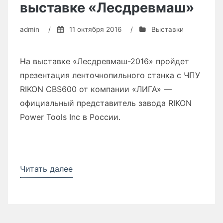
выставке «Лесдревмаш»
admin
/
11 октября 2016
/
Выставки
На выставке «Лесдревмаш-2016» пройдет
презентация ленточнопильного станка с ЧПУ
RIKON CBS600 от компании «ЛИГА» —
официальный представитель завода RIKON
Power Tools Inc в России.
Читать далее
«Ленточнопильный
станок
RIKON
CBS600