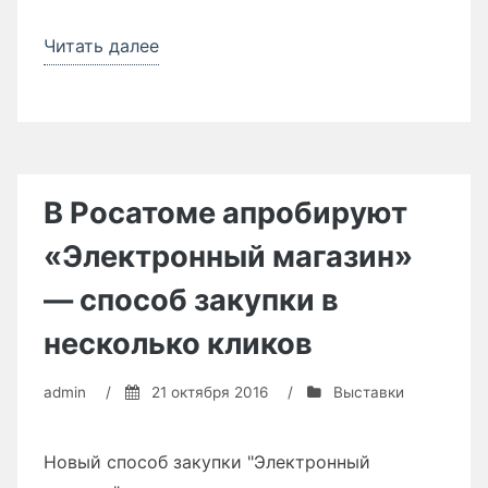
Читать далее
«RemaSawco
на
«Лесдревмаше»:
все
инновации
для
В Росатоме апробируют
лесопильных
«Электронный магазин»
производств
в
— способ закупки в
одном
несколько кликов
месте»
admin
/
21 октября 2016
/
Выставки
Новый способ закупки "Электронный