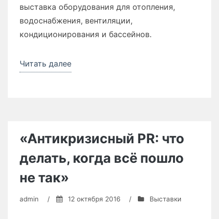
выставка оборудования для отопления,
водоснабжения, вентиляции,
кондиционирования и бассейнов.
Читать далее
«В
Санкт-
Петербурге
состоится
4-
я
«Антикризисный PR: что
Международная
делать, когда всё пошло
выставка
Aquatherm
не так»
St.
admin
/
12 октября 2016
/
Выставки
Petersburg»